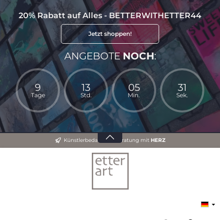
20% Rabatt auf Alles - BETTERWITHETTER44
Jetzt shoppen!
ANGEBOTE
NOCH
:
9
13
05
30
Tage
Std.
Min.
Sek.
Künstlerbedarf und Beratung mit
HERZ