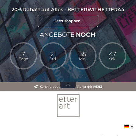
20% Rabatt auf Alles - BETTERWITHETTER44
Jetzt shoppen!
ANGEBOTE
NOCH
:
7
21
35
47
Tage
Std.
Min.
Sek.
Künstlerbedarf und Beratung mit
HERZ