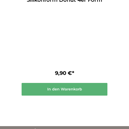
Silikonform Donut 4er Form
Maße Silikonform 3D Siehe Artikelbilder.
Entdecke weiter Formen hier:
9,90 €*
In den Warenkorb