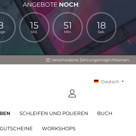
ANGEBOTE
NOCH
:
8
15
51
17
age
Std.
Min.
Sek.
Verschiedene Zahlungsmöglichkeinen.
Deutsch
BEN
SCHLEIFEN UND POLIEREN
BUCH
GUTSCHEINE
WORKSHOPS