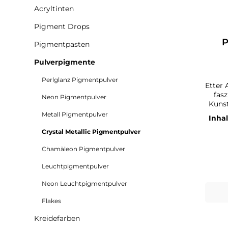
Acryltinten
Pigment Drops
P
Pigmentpasten
Pulverpigmente
Perlglanz Pigmentpulver
Etter 
fasz
Neon Pigmentpulver
Kunst Mit unseren hochwer
Crys
Metall Pigmentpulver
Inhal
zaube
mit R
Crystal Metallic Pigmentpulver
Chamäleon Pigmentpulver
Glan
o
Leuchtpigmentpulver
Perlg
Glim
Neon Leuchtpigmentpulver
Verfa
Plä
Flakes
Eisen-II
dam
Kreidefarben
misch