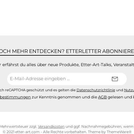
OCH MEHR ENTDECKEN? ETTERLETTER ABONNIERE
 erfährst du alles über neue Produkte, Etter-Art-Talks, Veranstal
E-
Mail-
Adresse*
urch reCAPTCHA geschützt und es gelten die
Datenschutzrichtlinie
und
Nutz
zbestimmungen
zur Kenntnis genommen und die
AGB
gelesen und b
l. Mehrwertsteuer zzgl.
Versandkosten
und ggf. Nachnahmegebühren, wenn n
© 2021 etter-art.com - Alle Rechte vorbehalten. Theme by
ThemeWare®