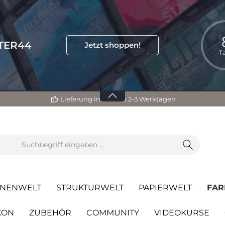
TTER44
Jetzt shoppen!
T
Lieferung innerhalb 2-3 Werktagen
NENWELT
STRUKTURWELT
PAPIERWELT
FAR
KON
ZUBEHÖR
COMMUNITY
VIDEOKURSE