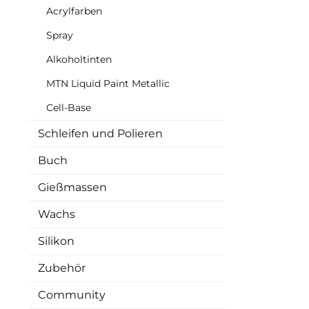
ein
Acrylfarben
Zusät
Pig
Spray
misch
Sc
Alkoholtinten
Bes
Cryst
MTN Liquid Paint Metallic
Lebe
Cell-Base
Sub
ver
Schleifen und Polieren
Inhal
Vero
Buch
f
Gießmassen
ei
tier
Wachs
aus
he
Silikon
Verwe
und 
Materialien • Keine
Zubehör
Community