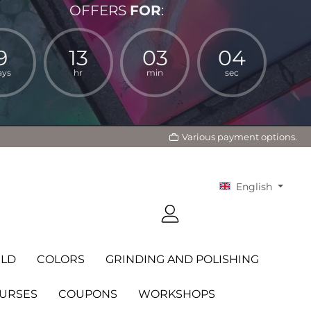
OFFERS
FOR
:
9
13
03
03
ays
hr
min
sec
Various payment options.
English
LD
COLORS
GRINDING AND POLISHING
OURSES
COUPONS
WORKSHOPS