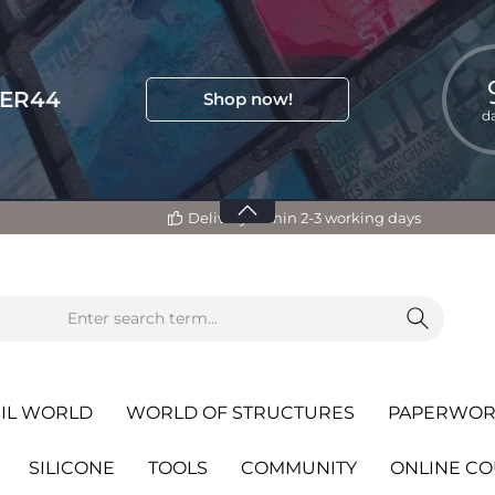
TER44
Shop now!
d
Delivery within 2-3 working days
IL WORLD
WORLD OF STRUCTURES
PAPERWOR
SILICONE
TOOLS
COMMUNITY
ONLINE C