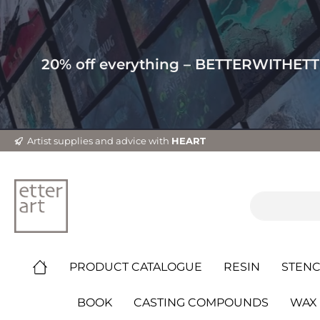
20% off everything – BETTERWITHET
Artist supplies and advice with
HEART
PRODUCT CATALOGUE
RESIN
STENC
BOOK
CASTING COMPOUNDS
WAX