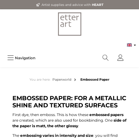
Artist supplies and advice with
HEART
Navigation
You are here:
Paperworld
Embossed Paper
EMBOSSED PAPER: FOR A METALLIC
SHINE AND TEXTURED SURFACES
First dye, then emboss. This is how these
embossed papers
are created, which are also used for bookbinding. One
side of
the paper is matt, the other glossy
.
The
embossing varies in intensity and size
: you will find